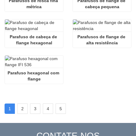
Parafusos de rosca fina 
Parafusos de flange de 
métrica
cabeça pequena
Parafuso de cabeça de 
Parafusos de flange de 
flange hexagonal
alta resistência
Parafuso hexagonal com 
flange
1
2
3
4
5
CONTATE-NOS